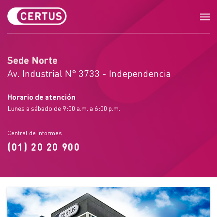
Nosotros
Carreras Profesionales
Sede Norte
Cursos y Especializaciones
Av. Industrial N° 3733 - Independencia
Inglés
Horario de atención
Lunes a sábado de 9:00 a.m. a 6:00 p.m.
Carreras para gente que trabaja
Central de Informes
(01) 20 20 900
Campus Digital
Sedes
Trabaja con nosotros
Blog