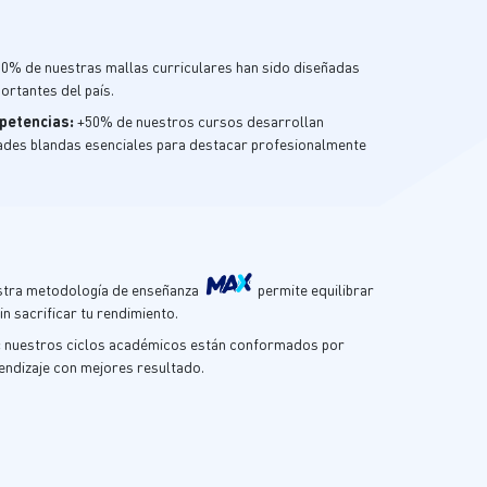
00% de nuestras mallas curriculares han sido diseñadas
rtantes del país
.
mpetencias:
+50% de nuestros cursos desarrollan
ades blandas esenciales para destacar profesionalmente
stra metodología de enseñanza
permite equilibrar
in sacrificar tu rendimiento
.
:
nuestros ciclos académicos están conformados por
rendizaje con mejores resultado
.