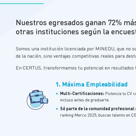
Nuestros egresados ganan 72% más
otras instituciones según la encue
Somos
una
institución licenciada por MINEDU, que no so
de la nación, sino ventaja
s
competitiva
s
real
es para
dest
En CERTUS, transformamos tu potencial en resultados t
1. Máxima Empleabilidad
•
Multi-Certificaciones:
Potencia tu CV c
incluso antes de graduarte.
•
Sé parte de la comunidad profesiona
ranking Merco 2025, buscan talento en 