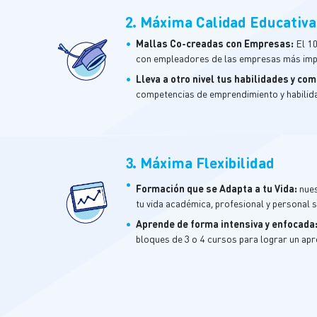
2. Máxima Calidad Educativa
•
Mallas
Co-
c
readas
con Empresas:
El 1
Encuentranos en:
con empleadores de las empresas más impo
•
Lleva a otro nivel tus habilidades y co
competencias de emprendimiento y habilid
3. Máxima Flexibilidad
•
Formación que se Adapta a tu Vida
:
nue
tu vida académica, profesional y personal s
•
A
prende de forma intensiva y enfocada
bloques de 3 o 4 cursos para lograr un ap