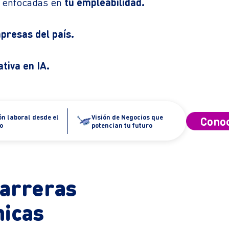
s enfocadas en
tu empleabilidad.
presas del país.
tiva en IA.
ón laboral
desde el
Visión de Negocios
que
Conoc
lo
potencian tu futuro
carreras
nicas