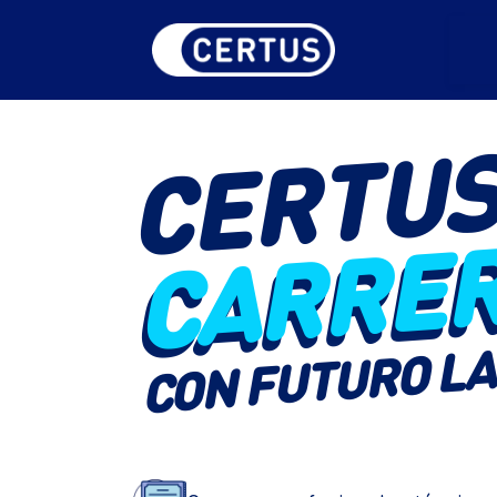
CERTU
CARRE
CON FUTURO L