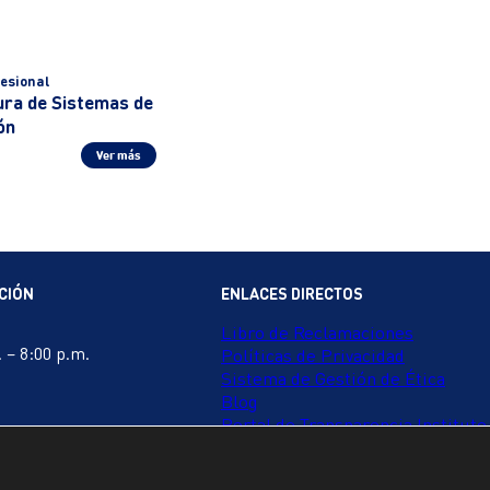
esional
ura de Sistemas de
ón
Ver más
CIÓN
ENLACES DIRECTOS
Libro de Reclamaciones
 – 8:00 p.m.
Políticas de Privacidad
Sistema de Gestión de Ética
Blog
Portal de Transparencia Instituto
Portal de Transparencia Escuela
Bolsa de Trabajo