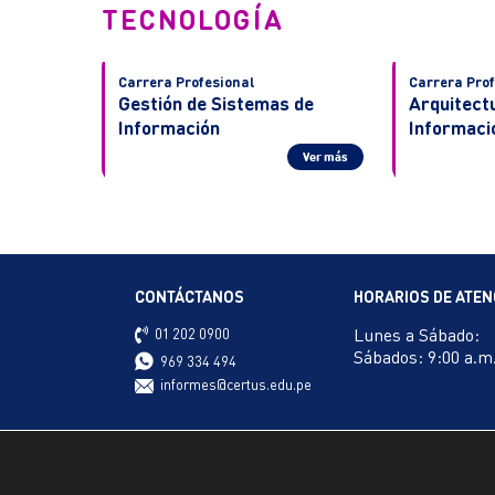
TECNOLOGÍA
Carrera Profesional
Carrera Prof
Gestión de Sistemas de
Arquitect
Información
Informaci
Ver más
CONTÁCTANOS
HORARIOS DE ATEN
Lunes a Sábado:
01 202 0900
Sábados: 9:00 a.m.
969 334 494
informes@certus.edu.pe