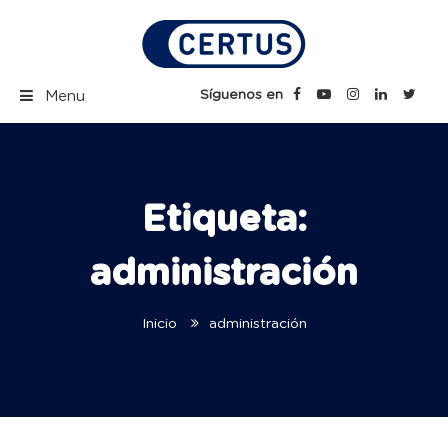
Skip
to
content
Certus Blog | Carreras
Síguenos en
Menu
Técnicas Profesionales
Etiqueta:
administración
Inicio
administración