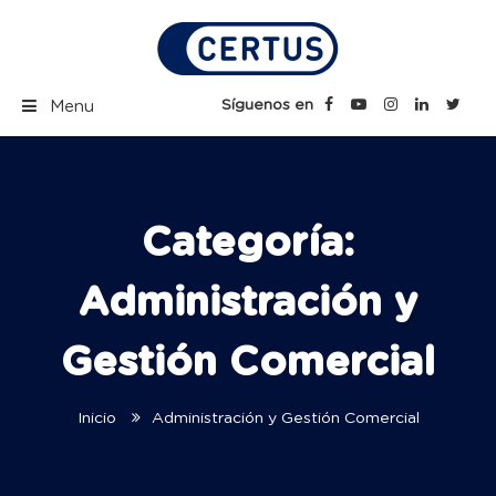
Skip
to
content
Certus Blog | Carreras
Síguenos en
Menu
Técnicas Profesionales
Categoría:
Administración y
Gestión Comercial
Inicio
Administración y Gestión Comercial