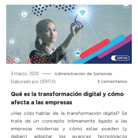
3 marzo, 2020
Administración de Sistemas
Elaborado por
CERTUS
en
3 comentarios
Qué
Qué es la transformación digital y cómo
es
afecta a las empresas
la
tran
¿Has oído hablar de la transformación digital? Se
digita
trata de un concepto íntimamente ligado a las
y
empresas modernas y cómo estas pueden (y
cóm
deben) adoptar los avances tecnológicos