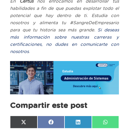
En
Certus
nos enfocamos en desarrollar tus
habilidades a fin de que puedas explotar todo el
potencial que hay dentro de ti. Estudia con
nosotros y alimenta tu #SangreDeEmpresario
para que tu historia sea más grande.
Si deseas
más información sobre nuestras carreras y
certificaciones, no dudes en comunicarte con
nosotros
.
Compartir este post
Compartir
Compartir
Compartir
Compartir
X
Facebook
LinkedIn
WhatsAp
en
en
en
en
(Twitter)