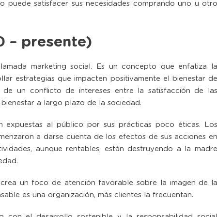
 puede satisfacer sus necesidades comprando uno u otr
0 – presente)
llamada marketing social. Es un concepto que enfatiza l
llar estrategias que impacten positivamente el bienestar d
de un conflicto de intereses entre la satisfacción de la
 bienestar a largo plazo de la sociedad.
expuestas al público por sus prácticas poco éticas. Lo
menzaron a darse cuenta de los efectos de sus acciones e
ividades, aunque rentables, están destruyendo a la madr
iedad.
crea un foco de atención favorable sobre la imagen de l
able es una organización, más clientes la frecuentan.
con el desarrollo sostenible y la responsabilidad socia