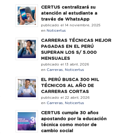
e
CERTUS centralizará su
l
atención al estudiante a
través de WhatsApp
publicado el 14 noviembre, 2025
n
en
Noticertus
n
CARRERAS TÉCNICAS MEJOR
PAGADAS EN EL PERÚ
SUPERAN LOS S/ 5.000
MENSUALES
a
publicado el 13 abril, 2026
en
Carreras
,
Noticertus
EL PERÚ BUSCA 300 MIL
TÉCNICOS AL AÑO DE
CARRERAS CORTAS
r
publicado el 22 abril, 2026
en
Carreras
,
Noticertus
e
CERTUS cumple 30 años
apostando por la educación
técnica como motor de
e
cambio social
s