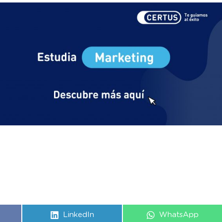
Compartir
Compartir
LinkedIn
WhatsApp
en
en