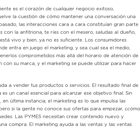
iente es el corazón de cualquier negocio exitoso,
suelve la cuestión de cómo mantener una conversación una
 pasado, las interacciones cara a cara constituían gran parte
 con la anfitriona, te ríes con el mesero, saludas al dueño,
stá vivo y bien, ya no es suficiente. Los consumidores
nde entra en juego el marketing, y sea cual sea el medio,
tenerlos comprometidos más allá del horario de atención de
ón con su marca, y el marketing se puede utilizar para hacer
da a vender tus productos o servicios. El resultado final de
es un canal esencial para alcanzar ese objetivo final. Sin
en última instancia, el marketing es lo que impulsa las
 pero si la gente no conoce sus ofertas para empezar, ¿cóm
uedes. Las PYMES necesitan crear contenido nuevo y
a una compra. El marketing ayuda a las ventas y las ventas