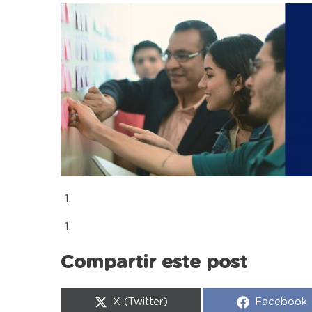
Compartir este post
Compartir
Compartir
X (Twitter)
Facebook
en
en