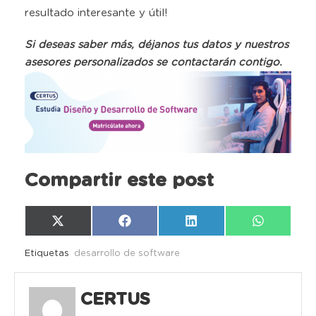
resultado interesante y útil!
Si deseas saber más, déjanos tus datos y nuestros
asesores personalizados se contactarán contigo.
Compartir este post
Compartir
Compartir
Compartir
Compartir
X
Facebook
LinkedIn
WhatsAp
en
en
en
en
(Twitter)
Etiquetas
desarrollo de software
CERTUS