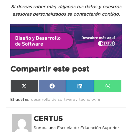
Si deseas saber más, déjanos tus datos y nuestros
asesores personalizados se contactarán contigo.
Compartir este post
Compartir
Compartir
Compartir
Compartir
X
Facebook
LinkedIn
WhatsAp
en
en
en
en
(Twitter)
Etiquetas
desarrollo de software
,
tecnología
CERTUS
Somos una Escuela de Educación Superior