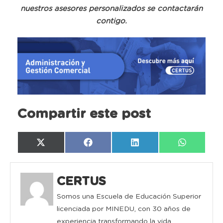
nuestros asesores personalizados se contactarán
contigo.
Compartir este post
Compartir
Compartir
Compartir
Compartir
X
Facebook
LinkedIn
WhatsAp
en
en
en
en
(Twitter)
CERTUS
Somos una Escuela de Educación Superior
licenciada por MINEDU, con 30 años de
experiencia transformando la vida