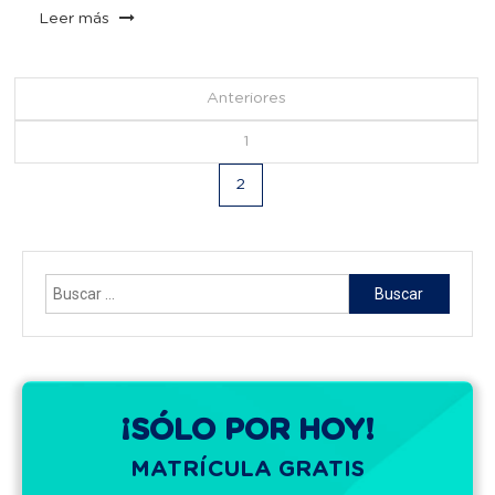
Leer más
Navegación
Anteriores
de
1
2
entradas
Buscar:
¡SÓLO POR HOY!
MATRÍCULA GRATIS