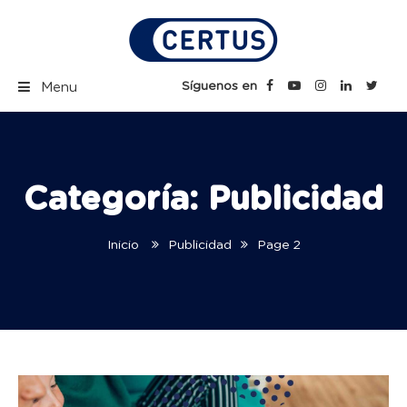
Skip
to
content
Certus Blog | Carreras
Síguenos en
Menu
Técnicas Profesionales
Categoría:
Publicidad
Inicio
Publicidad
Page 2