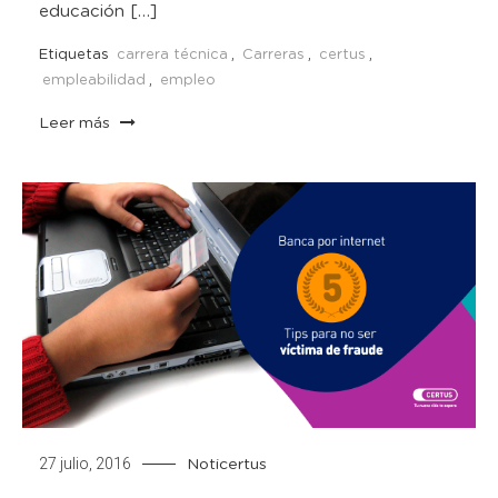
educación […]
Etiquetas
carrera técnica
,
Carreras
,
certus
,
empleabilidad
,
empleo
Leer más
27 julio, 2016
Noticertus