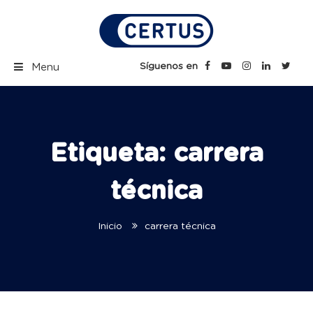
Skip
to
content
Certus Blog | Carreras
Síguenos en
Menu
Técnicas Profesionales
Etiqueta:
carrera
técnica
Inicio
carrera técnica