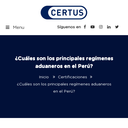
Skip
to
content
Certus Blog | Carreras
Síguenos en
Menu
Técnicas Profesionales
¿Cuáles son los principales regímenes
aduaneros en el Perú?
Inicio
Certificaciones
¿Cuáles son los principales regímenes aduaneros
en el Perú?