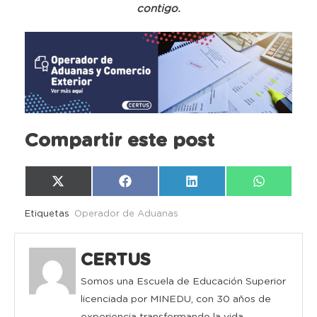
contigo.
Compartir este post
Compartir
Compartir
Compartir
Compartir
X
Facebook
LinkedIn
WhatsAp
en
en
en
en
(Twitter)
Etiquetas
Operador de Aduanas
CERTUS
Somos una Escuela de Educación Superior
licenciada por MINEDU, con 30 años de
experiencia transformando la vida