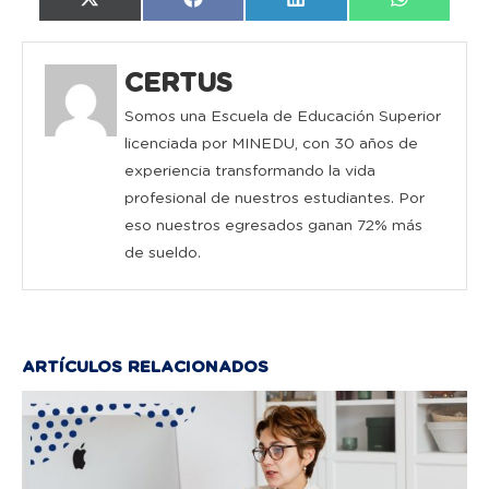
Compartir
Compartir
Compartir
Compartir
X
Facebook
LinkedIn
WhatsAp
en
en
en
en
(Twitter)
CERTUS
Somos una Escuela de Educación Superior
licenciada por MINEDU, con 30 años de
experiencia transformando la vida
profesional de nuestros estudiantes. Por
eso nuestros egresados ganan 72% más
de sueldo.
ARTÍCULOS RELACIONADOS