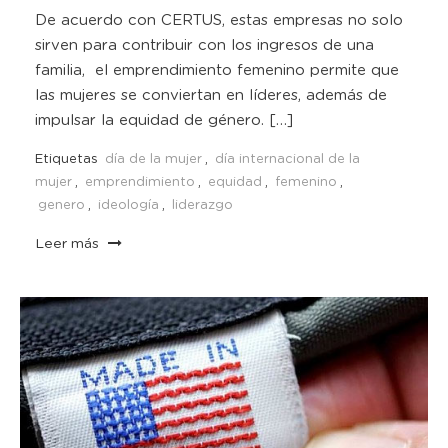
De acuerdo con CERTUS, estas empresas no solo
sirven para contribuir con los ingresos de una
familia, el emprendimiento femenino permite que
las mujeres se conviertan en líderes, además de
impulsar la equidad de género. […]
Etiquetas
día de la mujer
,
día internacional de la
mujer
,
emprendimiento
,
equidad
,
femenino
,
genero
,
ideología
,
liderazgo
Leer más