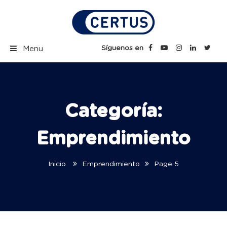
Skip
to
content
Certus Blog | Carreras
Síguenos en
Menu
Técnicas Profesionales
Categoría:
Emprendimiento
Inicio
Emprendimiento
Page 5