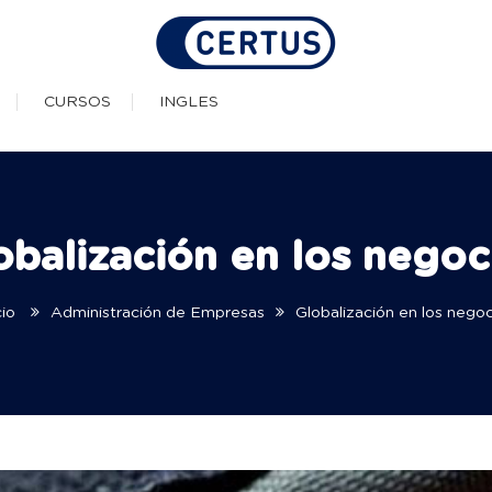
as Técnicas Profesionale
CURSOS
INGLES
obalización en los negoc
cio
Administración de Empresas
Globalización en los nego