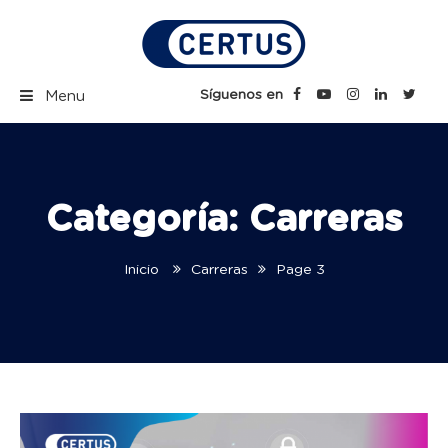
Skip
to
content
Certus Blog | Carreras
Síguenos en
Menu
Técnicas Profesionales
Categoría:
Carreras
Inicio
Carreras
Page 3