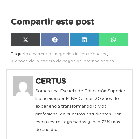
Compartir este post
Compartir
Compartir
Compartir
Compartir
X
Facebook
LinkedIn
WhatsAp
en
en
en
en
(Twitter)
Etiquetas
carrera de negocios internacionales
,
Conoce de la carrera de negocios internacionales
CERTUS
Somos una Escuela de Educación Superior
licenciada por MINEDU, con 30 años de
experiencia transformando la vida
profesional de nuestros estudiantes. Por
eso nuestros egresados ganan 72% más
de sueldo.