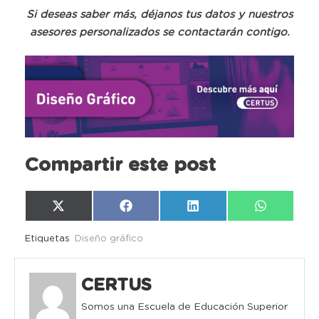
Si deseas saber más, déjanos tus datos y nuestros
asesores personalizados se contactarán contigo.
Compartir este post
Compartir
Compartir
Compartir
Compartir
X
Facebook
LinkedIn
WhatsAp
en
en
en
en
(Twitter)
Etiquetas
Diseño gráfico
CERTUS
Somos una Escuela de Educación Superior