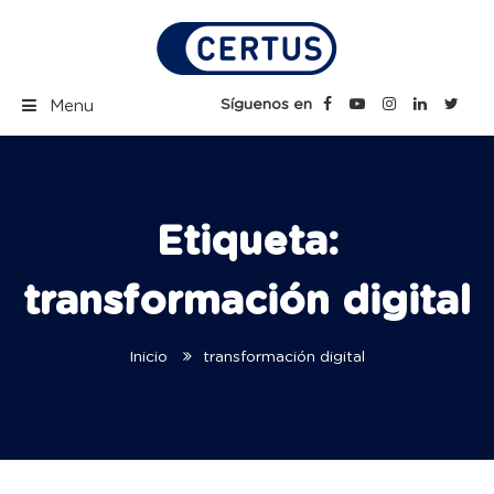
Skip
to
content
Certus Blog | Carreras
Síguenos en
Menu
Técnicas Profesionales
Etiqueta:
transformación digital
Inicio
transformación digital