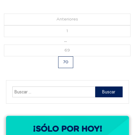
Navegación
Anteriores
de
1
…
entradas
69
70
Buscar:
¡SÓLO POR HOY!