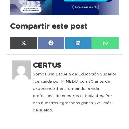
Compartir este post
Compartir
Compartir
Compartir
Compartir
X
Facebook
LinkedIn
WhatsAp
en
en
en
en
(Twitter)
CERTUS
Somos una Escuela de Educación Superior
licenciada por MINEDU, con 30 años de
experiencia transformando la vida
profesional de nuestros estudiantes. Por
eso nuestros egresados ganan 72% más
de sueldo.