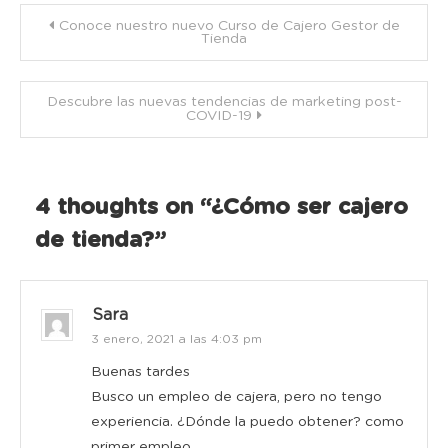
Navegación
Conoce nuestro nuevo Curso de Cajero Gestor de
Tienda
de
Descubre las nuevas tendencias de marketing post-
entradas
COVID-19
4 thoughts on “
¿Cómo ser cajero
de tienda?
”
Sara
3 enero, 2021 a las 4:03 pm
Buenas tardes
Busco un empleo de cajera, pero no tengo
experiencia. ¿Dónde la puedo obtener? como
primer empleo.