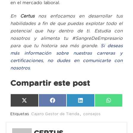
en el mercado laboral.
En
Certus
nos enfocamos en desarrollar tus
habilidades a fin de que puedas explotar todo el
potencial que hay dentro de ti. Estudia con
nosotros y alimenta tu #SangreDeEmpresario
para que tu historia sea más grande.
Si deseas
más información sobre nuestras carreras y
certificaciones, no dudes en comunicarte con
nosotros
.
Compartir este post
Compartir
Compartir
Compartir
Compartir
X
Facebook
LinkedIn
WhatsAp
en
en
en
en
(Twitter)
Etiquetas
Cajero Gestor de Tienda
,
consejos