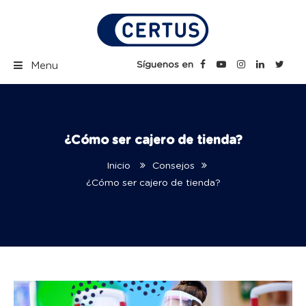
Skip
to
content
Certus Blog | Carreras
Síguenos en
Menu
Técnicas Profesionales
¿Cómo ser cajero de tienda?
Inicio
Consejos
¿Cómo ser cajero de tienda?