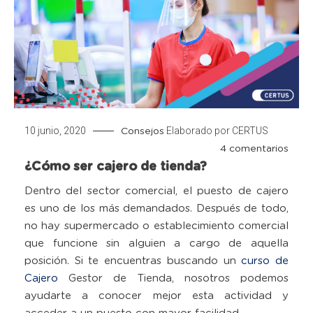
10 junio, 2020
Elaborado por
CERTUS
Consejos
en
4 comentarios
¿Cómo ser cajero de tienda?
¿Có
ser
Dentro del sector comercial, el puesto de cajero
cajer
es uno de los más demandados. Después de todo,
de
no hay supermercado o establecimiento comercial
tien
que funcione sin alguien a cargo de aquella
posición. Si te encuentras buscando un
curso de
Cajero
Gestor de Tienda, nosotros podemos
ayudarte a conocer mejor esta actividad y