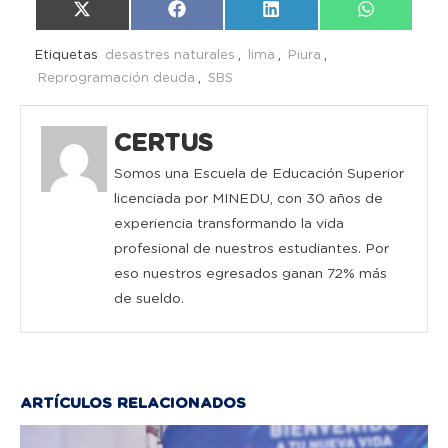
Compartir
Compartir
Compartir
Compartir
X
Facebook
LinkedIn
WhatsAp
en
en
en
en
(Twitter)
Etiquetas
desastres naturales
,
lima
,
Piura
,
Reprogramación deuda
,
SBS
CERTUS
Somos una Escuela de Educación Superior
licenciada por MINEDU, con 30 años de
experiencia transformando la vida
profesional de nuestros estudiantes. Por
eso nuestros egresados ganan 72% más
de sueldo.
ARTÍCULOS RELACIONADOS