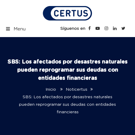
Skip
to
content
Certus Blog | Carreras
Síguenos en
Menu
Técnicas Profesionales
SBS: Los afectados por desastres naturales
pueden reprogramar sus deudas con
entidades financieras
Inicio
Noticertus
SBS: Los afectados por desastres naturales
pueden reprogramar sus deudas con entidades
financieras