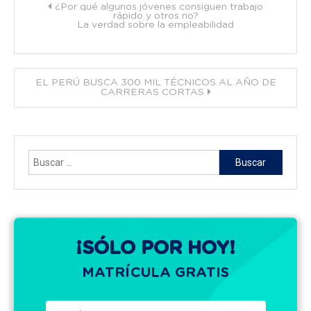
Navegación
¿Por qué algunos jóvenes consiguen trabajo
rápido y otros no?
La verdad sobre la empleabilidad
de
entradas
EL PERÚ BUSCA 300 MIL TÉCNICOS AL AÑO DE
CARRERAS CORTAS
Buscar:
¡SÓLO POR HOY!
MATRÍCULA GRATIS