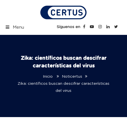
Skip
to
content
Certus Blog | Carreras
Síguenos en
Menu
Técnicas Profesionales
Zika: científicos buscan descifrar
características del virus
Inicio
Noticertus
Zika: científicos buscan descifrar características
del virus