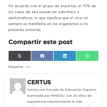
De acuerdo con el grupo de expertos, el 70% de
los casos de zika puede ser subclínico o
asintomáticos, lo que significa que el virus no
siempre se manifiesta en los organismos o no
presenta síntomas.
Compartir este post
Compartir
Compartir
Compartir
Compartir
X
Facebook
LinkedIn
WhatsAp
en
en
en
en
(Twitter)
Etiquetas
zika
CERTUS
Somos una Escuela de Educación Superior
licenciada por MINEDU, con 30 años de
experiencia transformando la vida