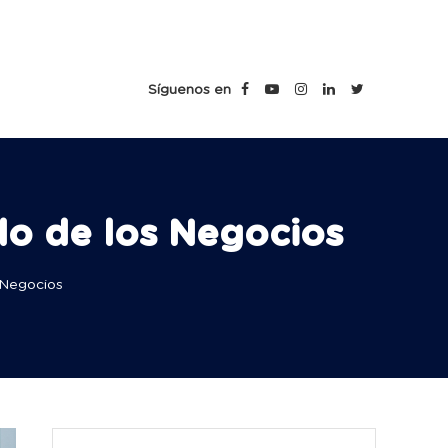
s
Síguenos en
do de los Negocios
 Negocios