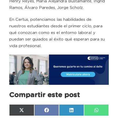
Henry Reyes, María Alejandra Bustamante, Ingrid
Ramos, Álvaro Paredes, Jorge Scholz.
En Certus, potenciamos las habilidades de
nuestros estudiantes desde el primer ciclo, para
qué conozcan como es el entorno laboral y
puedan ser guiados al éxito qué esperan para su
vida profesional.
Compartir este post
Compartir
Compartir
Compartir
Compartir
X
Facebook
LinkedIn
WhatsAp
en
en
en
en
(Twitter)