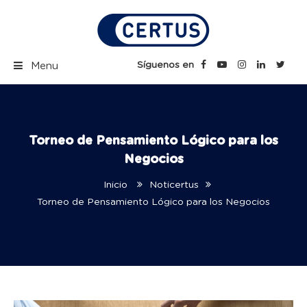
Skip
to
content
Certus Blog | Carreras
Síguenos en
Menu
Técnicas Profesionales
Torneo de Pensamiento Lógico para los
Negocios
Inicio
Noticertus
Torneo de Pensamiento Lógico para los Negocios