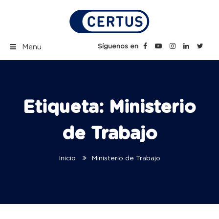
Skip
to
content
Certus Blog | Carreras
Síguenos en
Menu
Técnicas Profesionales
Etiqueta:
Ministerio
de Trabajo
Inicio
Ministerio de Trabajo