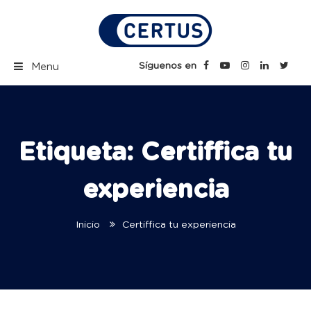
Skip
to
content
Certus Blog | Carreras
Síguenos en
Menu
Técnicas Profesionales
Etiqueta:
Certiffica tu
experiencia
Inicio
Certiffica tu experiencia