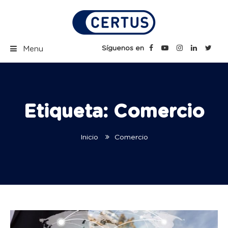
Skip
to
content
Certus Blog | Carreras
Síguenos en
Menu
Técnicas Profesionales
Etiqueta:
Comercio
Inicio
Comercio