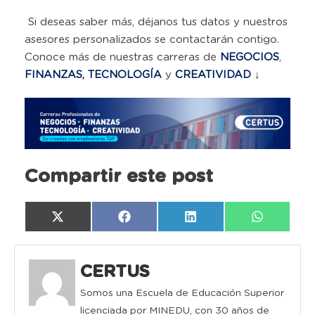
Si deseas saber más, déjanos tus datos y nuestros
asesores personalizados se contactarán contigo.
Conoce más de nuestras carreras de
NEGOCIOS
,
FINANZAS
,
TECNOLOGÍA
y
CREATIVIDAD
↓
Compartir este post
Compartir
Compartir
Compartir
Compartir
X
Facebook
LinkedIn
WhatsAp
en
en
en
en
(Twitter)
CERTUS
Somos una Escuela de Educación Superior
licenciada por MINEDU, con 30 años de