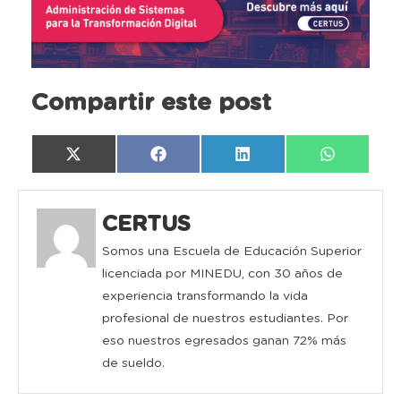
Compartir este post
Compartir
Compartir
Compartir
Compartir
X
Facebook
LinkedIn
WhatsAp
en
en
en
en
(Twitter)
CERTUS
Somos una Escuela de Educación Superior
licenciada por MINEDU, con 30 años de
experiencia transformando la vida
profesional de nuestros estudiantes. Por
eso nuestros egresados ganan 72% más
de sueldo.