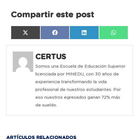
Compartir este post
Compartir
Compartir
Compartir
Compartir
X
Facebook
LinkedIn
WhatsAp
en
en
en
en
(Twitter)
CERTUS
Somos una Escuela de Educación Superior
licenciada por MINEDU, con 30 años de
experiencia transformando la vida
profesional de nuestros estudiantes. Por
eso nuestros egresados ganan 72% más
de sueldo.
ARTÍCULOS RELACIONADOS