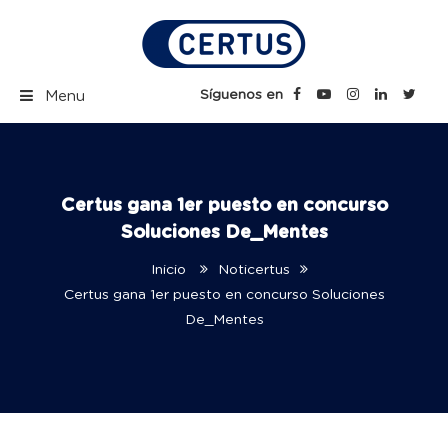
Skip
to
content
Certus Blog | Carreras
Síguenos en
Menu
Técnicas Profesionales
Certus gana 1er puesto en concurso
Soluciones De_Mentes
Inicio
Noticertus
Certus gana 1er puesto en concurso Soluciones
De_Mentes