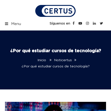
Skip
to
content
Certus Blog | Carreras
Síguenos en
Menu
Técnicas Profesionales
¿Por qué estudiar cursos de tecnología?
Inicio
Noticertus
¿Por qué estudiar cursos de tecnología?