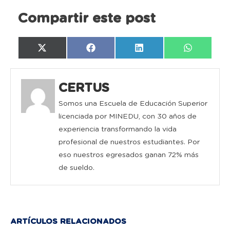
Compartir este post
Compartir
Compartir
Compartir
Compartir
X
Facebook
LinkedIn
WhatsAp
en
en
en
en
(Twitter)
CERTUS
Somos una Escuela de Educación Superior
licenciada por MINEDU, con 30 años de
experiencia transformando la vida
profesional de nuestros estudiantes. Por
eso nuestros egresados ganan 72% más
de sueldo.
ARTÍCULOS RELACIONADOS