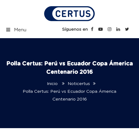
Skip
to
content
Certus Blog | Carreras
Síguenos en
Menu
Técnicas Profesionales
Polla Certus: Perú vs Ecuador Copa Ámerica
Centenario 2016
Inicio
Noticertus
Polla Certus: Perú vs Ecuador Copa Ámerica
Centenario 2016