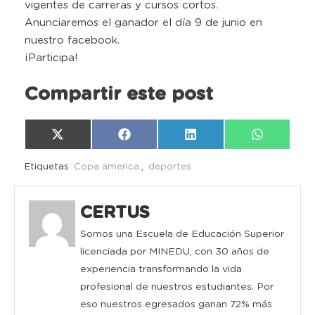
vigentes de carreras y cursos cortos.
Anunciaremos el ganador el día 9 de junio en
nuestro facebook.
¡Participa!
Compartir este post
Compartir
Compartir
Compartir
Compartir
X
Facebook
LinkedIn
WhatsAp
en
en
en
en
(Twitter)
Etiquetas
Copa america
,
deportes
CERTUS
Somos una Escuela de Educación Superior
licenciada por MINEDU, con 30 años de
experiencia transformando la vida
profesional de nuestros estudiantes. Por
eso nuestros egresados ganan 72% más