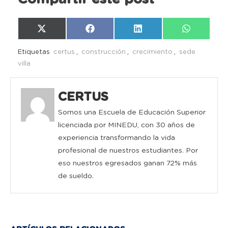
Compartir
Compartir
Compartir
Compartir
X
Facebook
LinkedIn
WhatsAp
en
en
en
en
(Twitter)
Etiquetas
certus
,
construcción
,
crecimiento
,
sede
villa
CERTUS
Somos una Escuela de Educación Superior
licenciada por MINEDU, con 30 años de
experiencia transformando la vida
profesional de nuestros estudiantes. Por
eso nuestros egresados ganan 72% más
de sueldo.