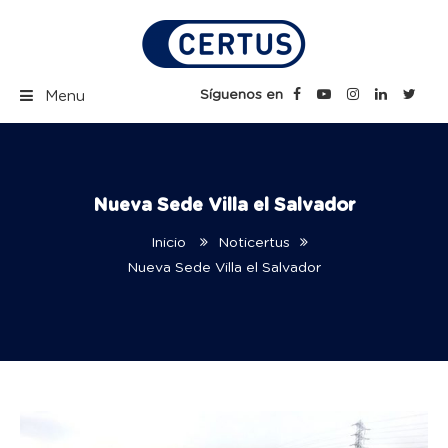
Skip
to
content
Certus Blog | Carreras
Síguenos en
Menu
Técnicas Profesionales
Nueva Sede Villa el Salvador
Inicio
Noticertus
Nueva Sede Villa el Salvador