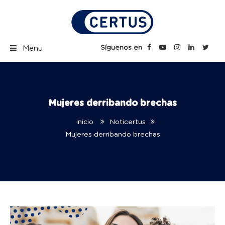
Skip
to
content
Certus Blog | Carreras
Síguenos en
Menu
Técnicas Profesionales
Mujeres derribando brechas
Inicio
Noticertus
Mujeres derribando brechas