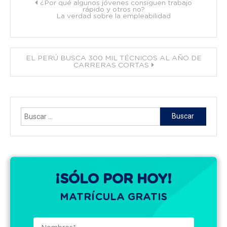
Navegación
¿Por qué algunos jóvenes consiguen trabajo
rápido y otros no?
La verdad sobre la empleabilidad
de
entradas
EL PERÚ BUSCA 300 MIL TÉCNICOS AL AÑO DE
CARRERAS CORTAS
Buscar:
¡SÓLO POR HOY!
MATRÍCULA GRATIS