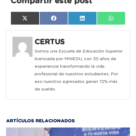
Compartir este post
Compartir
Compartir
Compartir
Compartir
X
Facebook
LinkedIn
WhatsAp
en
en
en
en
(Twitter)
CERTUS
Somos una Escuela de Educación Superior
licenciada por MINEDU, con 30 años de
experiencia transformando la vida
profesional de nuestros estudiantes. Por
eso nuestros egresados ganan 72% más
de sueldo.
ARTÍCULOS RELACIONADOS