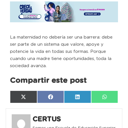
La maternidad no debería ser una barrera: debe
ser parte de un sistema que valore, apoye y
potencie la vida en todas sus formas. Porque
cuando una madre tiene oportunidades, toda la
sociedad avanza.
Compartir este post
Compartir
Compartir
Compartir
Compartir
X
Facebook
LinkedIn
WhatsAp
en
en
en
en
(Twitter)
CERTUS