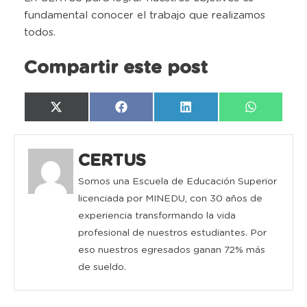
fundamental conocer el trabajo que realizamos
todos.
Compartir este post
Compartir
Compartir
Compartir
Compartir
X
Facebook
LinkedIn
WhatsAp
en
en
en
en
(Twitter)
CERTUS
Somos una Escuela de Educación Superior
licenciada por MINEDU, con 30 años de
experiencia transformando la vida
profesional de nuestros estudiantes. Por
eso nuestros egresados ganan 72% más
de sueldo.