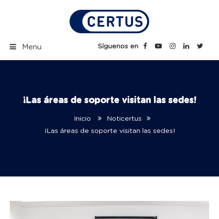
Skip
to
content
Certus Blog | Carreras
Síguenos en
Menu
Técnicas Profesionales
¡Las áreas de soporte visitan las sedes!
Inicio
Noticertus
¡Las áreas de soporte visitan las sedes!