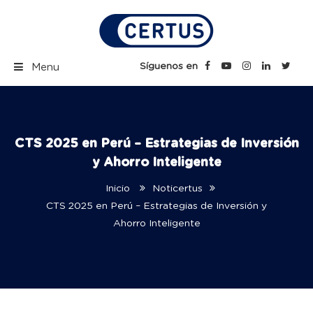
Skip
to
content
Certus Blog | Carreras
Síguenos en
Menu
Técnicas Profesionales
CTS 2025 en Perú – Estrategias de Inversión
y Ahorro Inteligente
Inicio
Noticertus
CTS 2025 en Perú – Estrategias de Inversión y
Ahorro Inteligente