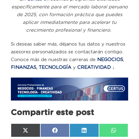
específicamente para el mercado laboral peruano
de 2025, con formación práctica que puedes
aplicar inmediatamente para acelerar tu
crecimiento profesional y financiero.
Si deseas saber más, déjanos tus datos y nuestros
asesores personalizados se contactarán contigo.
Conoce más de nuestras carreras de
NEGOCIOS
,
FINANZAS
,
TECNOLOGÍA
y
CREATIVIDAD
↓
Compartir este post
Compartir
Compartir
Compartir
Compartir
X
Facebook
LinkedIn
WhatsAp
en
en
en
en
(Twitter)