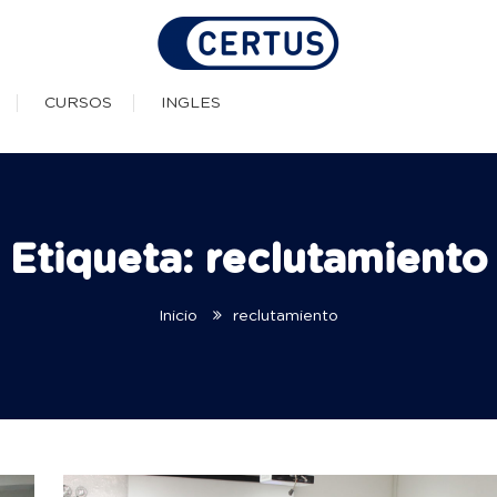
as Técnicas Profesionale
CURSOS
INGLES
Etiqueta:
reclutamiento
Inicio
reclutamiento