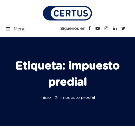
Skip
to
content
Certus Blog | Carreras
Síguenos en
Menu
Técnicas Profesionales
Etiqueta:
impuesto
predial
Inicio
impuesto predial