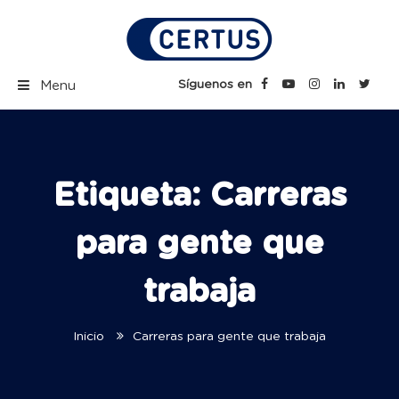
Skip
to
content
Certus Blog | Carreras
Síguenos en
Menu
Técnicas Profesionales
Etiqueta:
Carreras
para gente que
trabaja
Inicio
Carreras para gente que trabaja