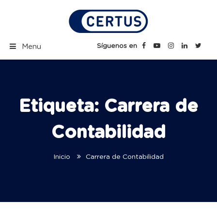
Skip
to
content
Certus Blog | Carreras
Síguenos en
Menu
Técnicas Profesionales
Etiqueta:
Carrera de
Contabilidad
Inicio
Carrera de Contabilidad