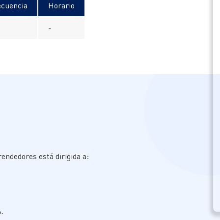
ecuencia
Horario
-
rendedores está dirigida a:
.