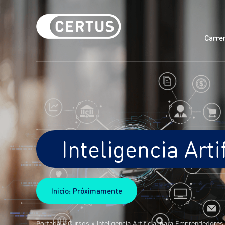
Carre
Inteligencia Art
Inicio: Próximamente
Portada
»
Cursos
»
Inteligencia Artificial para Emprendedores