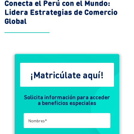
Conecta el Perú con el Mundo:
Blog
Lidera Estrategias de Comercio
Colegios
Global
Contacto
Portal de Transparencia
Libro de reclamaciones
¡Matricúlate aquí!
Capacitaciones a Empresas
Empleabilidad
Solicita información para acceder
a beneficios especiales
Matricúlate