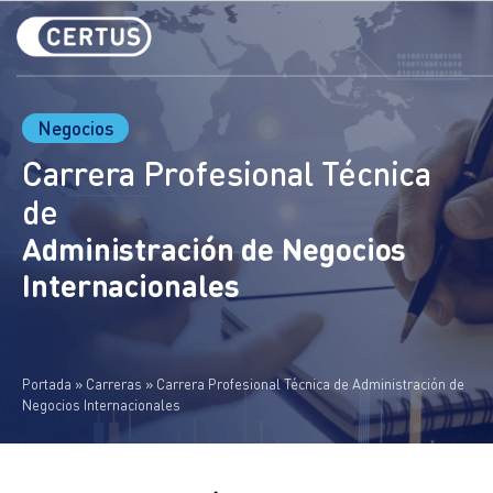
Nosotros
Carreras Profesionales
Negocios
Carrera Profesional Técnica
Cursos y Especializaciones
de
Inglés
Administración de Negocios
Internacionales
Carreras para gente que trabaja
Campus Digital
Portada
»
Carreras
»
Carrera Profesional Técnica de Administración de
Sedes
Negocios Internacionales
Trabaja con nosotros